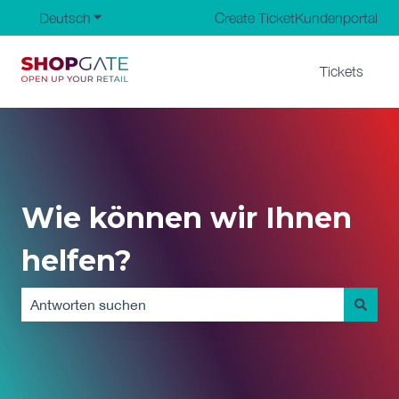
Deutsch
Untermenü für Übersetzungen anzeigen
Create Ticket
Kundenportal
Tickets
Wie können wir Ihnen
helfen?
Es gibt keine Vorschläge, da das Suchfeld leer ist.