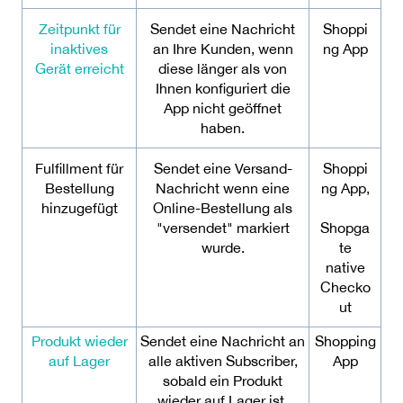
Zeitpunkt für
Sendet eine Nachricht
Shoppi
inaktives
an Ihre Kunden, wenn
ng App
Gerät erreicht
diese länger als von
Ihnen konfiguriert die
App nicht geöffnet
haben.
Fulfillment für
Sendet eine Versand-
Shoppi
Bestellung
Nachricht wenn eine
ng App,
hinzugefügt
Online-Bestellung als
"versendet" markiert
Shopga
wurde.
te
native
Checko
ut
Produkt wieder
Sendet eine Nachricht an
Shopping
auf Lager
alle aktiven Subscriber,
App
sobald ein Produkt
wieder auf Lager ist.