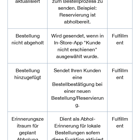
aktualisiert
zum Bestellprozess zu
senden. Beispiel:
Reservierung ist
abholbereit.
Bestellung
Wird gesendet, wenn in
Fulfillm
nicht abgeholt
In-Store-App "Kunde
ent
nicht erschienen"
ausgewählt wurde.
Bestellung
Sendet Ihren Kunden
Fulfillm
hinzugefügt
eine
ent
Bestellbestätigung bei
einer neuen
Bestellung/Reservierun
g.
Erinnerungsze
Dient als Abhol-
Fulfillm
itraum für
Erinnerung für lokale
ent
geplant
Bestellungen sofern
Abholung
diese Funktion aktiviert