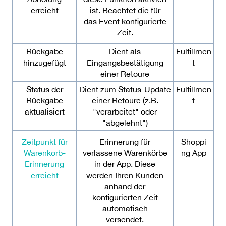
erreicht
ist. Beachtet die für
das Event konfigurierte
Zeit.
Rückgabe
Dient als
Fulfillmen
hinzugefügt
Eingangsbestätigung
t
einer Retoure
Status der
Dient zum Status-Update
Fulfillmen
Rückgabe
einer Retoure (z.B.
t
aktualisiert
"verarbeitet" oder
"abgelehnt")
Zeitpunkt für
Erinnerung für
Shoppi
Warenkorb-
verlassene Warenkörbe
ng App
Erinnerung
in der App. Diese
erreicht
werden Ihren Kunden
anhand der
konfigurierten Zeit
automatisch
versendet.