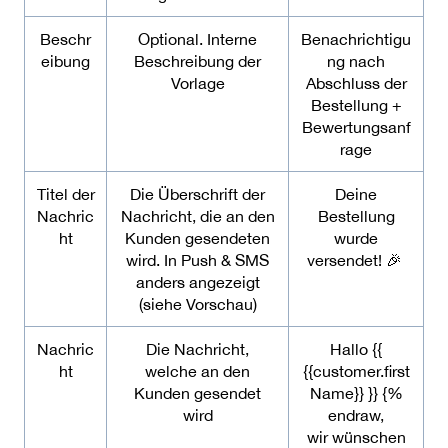
Beschr
Optional. Interne
Benachrichtigu
eibung
Beschreibung der
ng nach
Vorlage
Abschluss der
Bestellung +
Bewertungsanf
rage
Titel der
Die Überschrift der
Deine
Nachric
Nachricht, die an den
Bestellung
ht
Kunden gesendeten
wurde
wird. In Push & SMS
versendet! 🎉
anders angezeigt
(siehe Vorschau)
Nachric
Die Nachricht,
Hallo {{
ht
welche an den
{{customer.first
Kunden gesendet
Name}} }} {%
wird
endraw,
wir wünschen