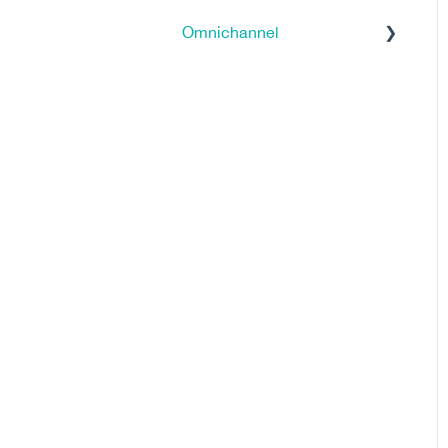
Omnichannel
Tutorials
Return in Store
Click & Reserve
Click & Collect
FAQ - Frequently Asked
Questions
Clienteling
Allgemein
Ship from Store