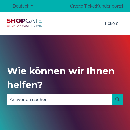
Deutsch
Untermenü für Übersetzungen anzeigen
Create Ticket
Kundenportal
Tickets
Wie können wir Ihnen
helfen?
Es gibt keine Vorschläge, da das Suchfeld leer ist.