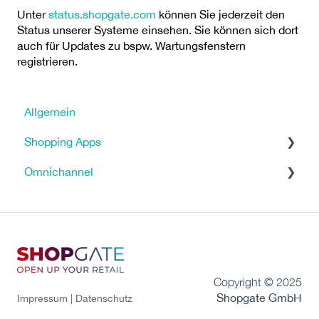
Unter
status.shopgate.com
können Sie jederzeit den
Status unserer Systeme einsehen. Sie können sich dort
auch für Updates zu bspw. Wartungsfenstern
registrieren.
Allgemein
Shopping Apps
Omnichannel
Tracking & Analytics
Shopsysteme
Tutorials
Marketing Tools
Return in Store
Versand, Zahlungen & Steuern
Click & Reserve
Copyright © 2025
FAQ
Click & Collect
Shopgate GmbH
Impressum |
Datenschutz