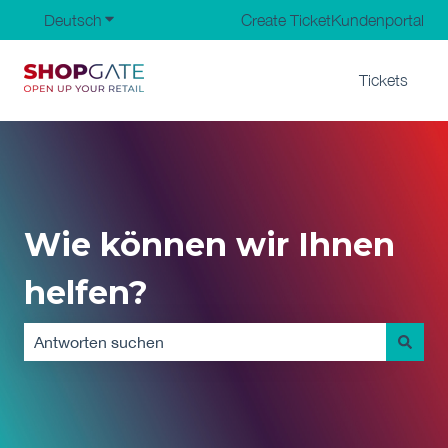
Deutsch
Untermenü für Übersetzungen anzeigen
Create Ticket
Kundenportal
Tickets
Wie können wir Ihnen
helfen?
Es gibt keine Vorschläge, da das Suchfeld leer ist.