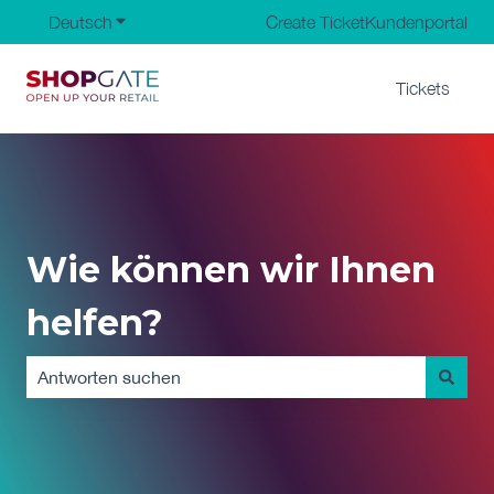
Deutsch
Untermenü für Übersetzungen anzeigen
Create Ticket
Kundenportal
Tickets
Wie können wir Ihnen
helfen?
Es gibt keine Vorschläge, da das Suchfeld leer ist.